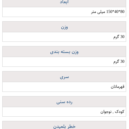
ابعاد
80*40*150 میلی متر
وزن
30 گرم
وزن بسته بندی
30 گرم
سری
قهرمانان
رده سنی
کودک , نوجوان
خطر بلعیدن