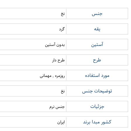
جنس
نخ
یقه
گرد
آستین
بدون آستین
طرح
طرح دار
مورد استفاده
روزمره , مهمانی
توضیحات جنس
نخ
جزئیات
جنس نرم
کشور مبدا برند
ایران