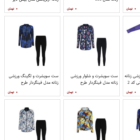
کوهنوردی B_144
۰
۰
۰
شی زنانه
ست سویشرت و شلوار ورزشی
ست سویشرت و لگینگ ورزشی
مدل سیملس پرو انگشتی کد 2
زنانه مدل فینگردار طرح
زنانه مدل فینگردار طرح
یونیکورن کد Mhr-10
کهکشانی کد Mhr-453
۰
۰
۰