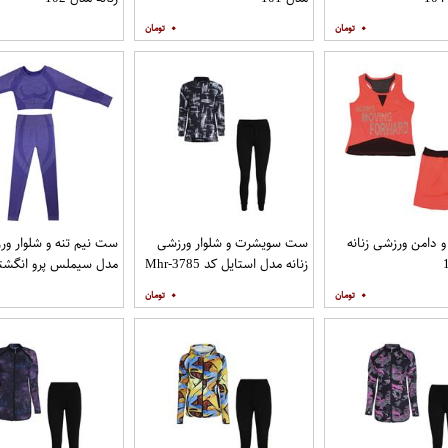
۰
۰
دامن ورزشی زنانه
ست سویشرت و شلوار ورزشی
ست نیم تنه و شلوار ورز
زنانه مدل استایل کد Mhr-3785
رنگ بنفش
۰
۰