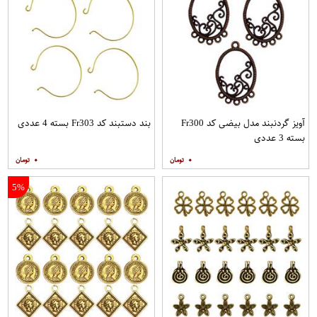
آویز گردنبند مدل بیضی کد Fr300
بند دستبند کد Fr303 بسته 4 عددی
بسته 3 عددی
۰
۰
5%