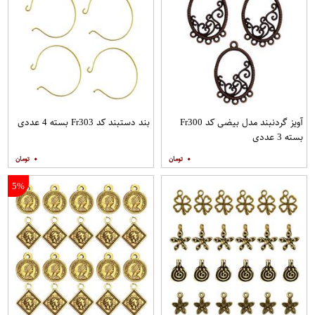
آویز گردنبند مدل بیضی کد Fr300
بند دستبند کد Fr303 بسته 4 عددی
بسته 3 عددی
۰
۰
5%