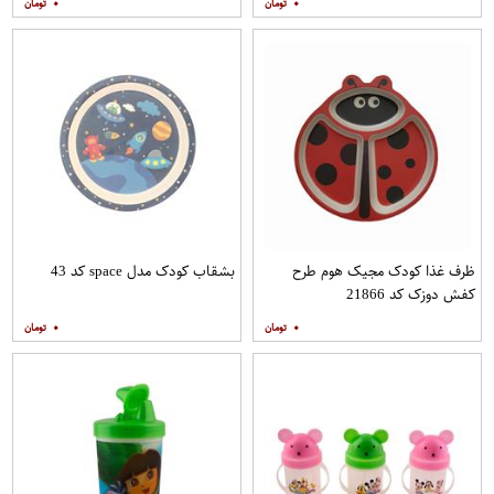
۰
۰
ظرف غذا کودک مجیک هوم طرح
بشقاب کودک مدل space کد 43
کفش دوزک کد 21866
۰
۰