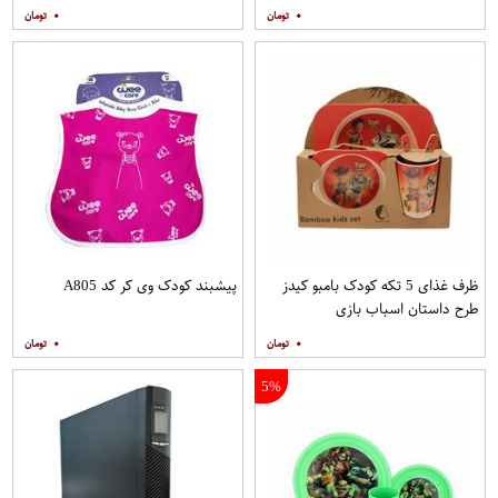
۰
۰
ظرف غذای 5 تکه کودک بامبو کیدز
پیشبند کودک وی کر کد A805
طرح داستان اسباب بازی
۰
۰
5%