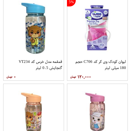
5%
لیوان کودک وی کر کد C706 حجم
قمقمه مدل خرس کد VT234
180 میلی لیتر
گنجایش 0.5 لیتر
۰
۱۲۰,۰۰۰