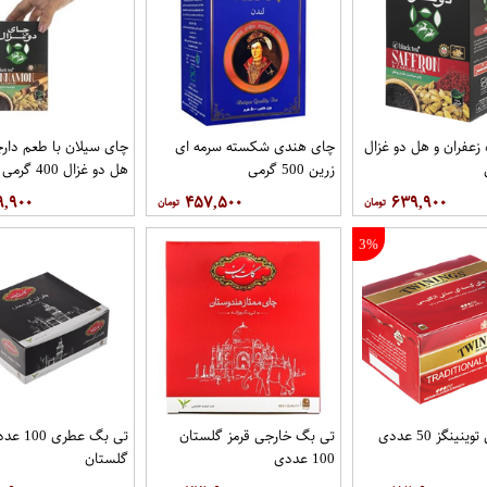
زعفران و هل دو غزال
چای هندی شکسته سرمه ای
چای سیلان با طعم دارچ
زرین 500 گرمی
هل دو غزال 400 گرمی
۹,۹۰۰
۴۵۷,۵۰۰
۶۳۹,۹۰۰
3%
ینگز 50 عددی
تی بگ خارجی قرمز گلستان
تی بگ عطری 00
100 عددی
گلستان