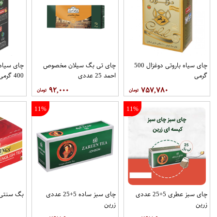
چای سیاه باروتی دوغزال 500
چای تی بگ سیلان مخصوص
چای سیاه 
گرمی
احمد 25 عددی
400 گرمی
۹۲,۰۰۰
۷۵۷,۷۸۰
11%
11%
چای سبز عطری 5+25 عددی
چای سبز ساده 5+25 عددی
بگ سنتی توین
زرین
زرین