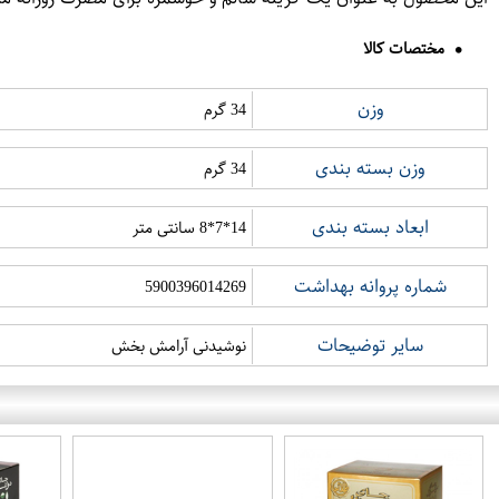
مختصات کالا
وزن
34 گرم
وزن بسته بندی
34 گرم
ابعاد بسته بندی
14*7*8 سانتی متر
شماره پروانه بهداشت
5900396014269
سایر توضیحات
نوشیدنی آرامش بخش