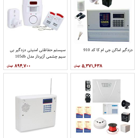
دزدگیر اماکن جی ام کا کد 910
سیستم حفاظتی امنیتی دزدگیر بی
سیم چشمی آژیردار مدل 105db
۸۹۴,۷۰۰
۵,۳۷۱,۶۳۸