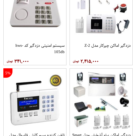
دزدگیر اماکن چیرکار مدل Z-2
سیستم امنیتی دزدگیر کد hws-
105db
۳۴۱,۰۰۰
۲,۴۱۵,۰۰۰
5%
دزدگیر اماکن پرتو آذرخش مدل Smart
تلفن کننده سیم کارتی فایروال مدل