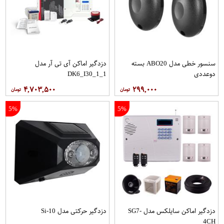
سنسور خطی مدل ABO20 بسته
دزدگیر اماکن آی تی آر مدل
دوعددی
1_DK6_I30_1
۴,۷۰۳,۵۰۰
۲۹۹,۰۰۰
5%
5%
دزدگیر اماکن سایلکس مدل SG7-
دزدگیر حرکتی مدل Si-10
4CH