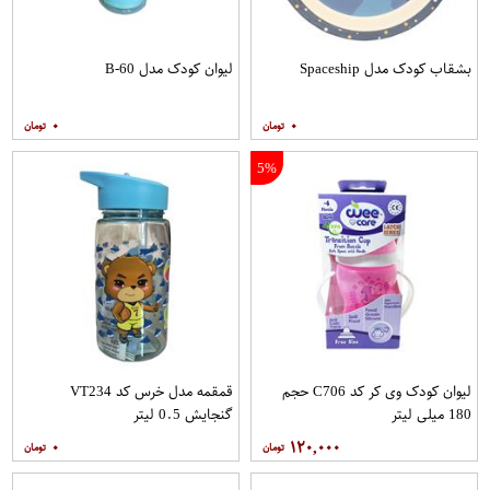
بشقاب کودک مدل Spaceship
لیوان کودک مدل B-60
۰
۰
5%
لیوان کودک وی کر کد C706 حجم
قمقمه مدل خرس کد VT234
180 میلی لیتر
گنجایش 0.5 لیتر
۰
۱۲۰,۰۰۰