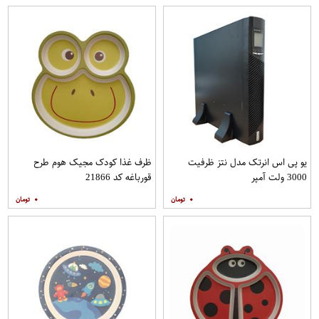
یو پی اس انرتک مدل نتز ظرفیت
ظرف غذا کودک مجیک هوم طرح
3000 ولت آمپر
قورباغه کد 21866
۰
۰