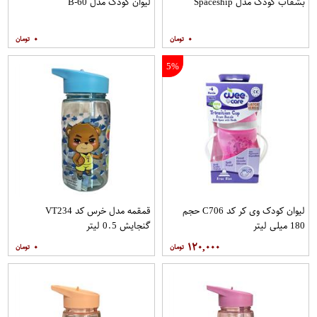
بشقاب کودک مدل Spaceship
لیوان کودک مدل B-60
۰
۰
5%
لیوان کودک وی کر کد C706 حجم
قمقمه مدل خرس کد VT234
180 میلی لیتر
گنجایش 0.5 لیتر
۰
۱۲۰,۰۰۰