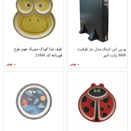
یو پی اس انرتک مدل نتز ظرفیت
ظرف غذا کودک مجیک هوم طرح
3000 ولت آمپر
قورباغه کد 21866
۰
۰