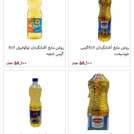
روغن مايع آفتابگردان 810گرمی
روغن مايع آفتابگردان توکوفرول 810
خوشبخت
گرمی غنچه
۵۸,۱۰۰
۵۸,۱۰۰