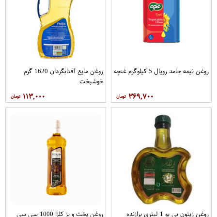
روغن نیمه جامد رویال 5 کيلوگرم غنچه
روغن مایع آفتابگردان 1620 گرم
خوشبخت
۱۱۳,۰۰۰
۳۶۹,۷۰۰
روغن زیتون بی بو 1 لیتری برازنده
روغن پخت و پز کلزا 1000 سی سی