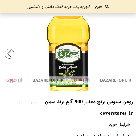
بازار فوری - تجربه یک خرید لذت بخش و دلنشین
روغن سبوس برنج مقدار 900 گرم برند سمن
اصفهان اصفهان
coverstores.ir
شرایط خرید
ارسال از :
اصفهان
-
اصفهان