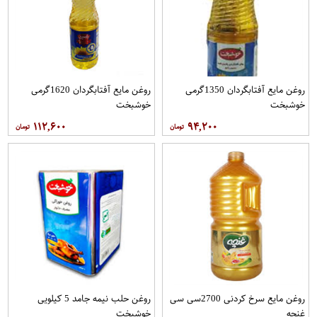
روغن مايع آفتابگردان 1350گرمی
روغن مايع آفتابگردان 1620گرمی
خوشبخت
خوشبخت
۱۱۲,۶۰۰
۹۴,۲۰۰
روغن مایع سرخ کردنی 2700سی سی
روغن حلب نیمه جامد 5 کیلویی
غنچه
خوشبخت