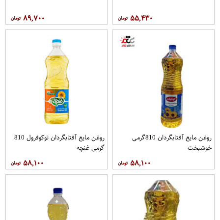
۸۹,۷۰۰
۵۵,۴۳۰
روغن مايع آفتابگردان 810گرمی
روغن مايع آفتابگردان توکوفرول 810
خوشبخت
گرمی غنچه
۵۸,۱۰۰
۵۸,۱۰۰