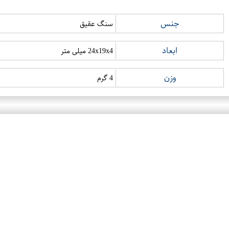
جنس
سنگ عقیق
ابعاد
24x19x4 میلی متر
وزن
4 گرم