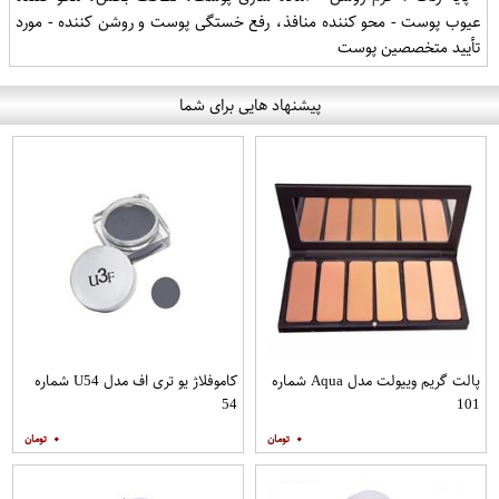
عیوب پوست - محو کننده منافذ، رفع خستگی پوست و روشن کننده - مورد
تأیید متخصصین پوست
پیشنهاد هایی برای شما
پالت گریم وییولت مدل Aqua شماره
کاموفلاژ یو تری اف مدل U54 شماره
54
101
۰
۰