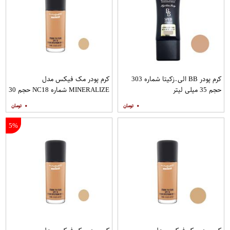
کرم پودر BB الی.زکیتا شماره 303
کرم پودر مک فیکس مدل
حجم 35 میلی لیتر
MINERALIZE شماره NC18 حجم 30
میلی لیتر
۰
۰
5%