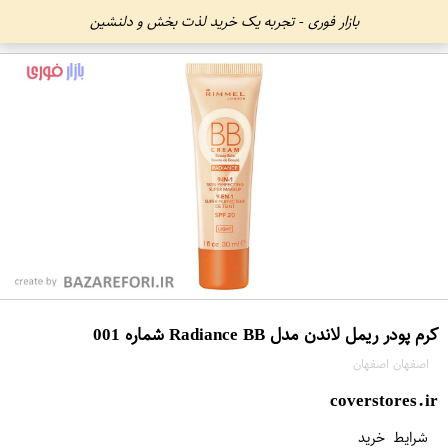
بازار فوری - تجربه یک خرید لذت بخش و دلنشین
کرم پودر ریمل لاندن مدل Radiance BB شماره 001
اصفهان اصفهان
coverstores.ir
شرایط خرید