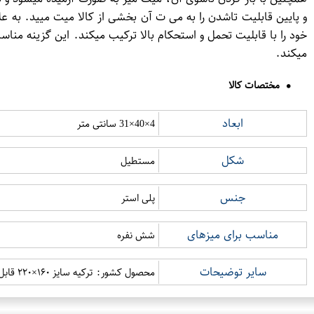
و پایین قابلیت تاشدن را به می ت آن بخشی از کالا میت میید. به ع
خود را با قابلیت تحمل و استحکام بالا ترکیب میکند. این گزینه منا
میکند.
مختصات کالا
ابعاد
4×40×31 سانتی متر
شکل
مستطیل
جنس
پلی استر
مناسب برای میزهای
شش نفره
سایر توضیحات
محصول کشور: ترکیه سایز ۱۶۰×۲۲۰ قابل شستشو در دمای ۴۰ درجه سانتیگراد