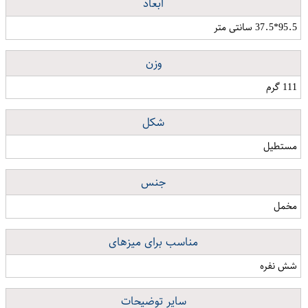
ابعاد
95.5*37.5 سانتی متر
وزن
111 گرم
شکل
مستطیل
جنس
مخمل
مناسب برای میزهای
شش نفره
سایر توضیحات