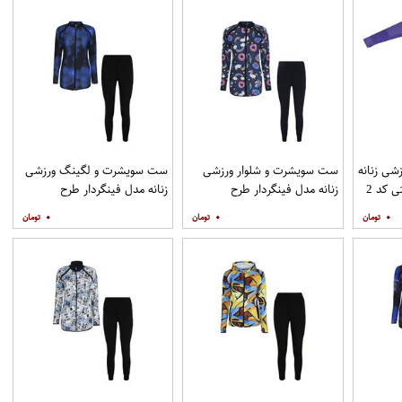
شی زنانه
ست سویشرت و شلوار ورزشی
ست سویشرت و لگینگ ورزشی
مدل سیملس پرو انگشتی کد 2
زنانه مدل فینگردار طرح
زنانه مدل فینگردار طرح
یونیکورن کد Mhr-10
کهکشانی کد Mhr-453
۰
۰
۰