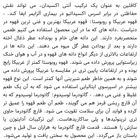
کافئین به عنوان یک ترکیب آنتی اکسیدان، می تواند نقش
حفاظتی در برابر اسرس اکسیداتیو در بیماری آلزایمر ایفا کند. -
قهوه عربیکا و روبوستا: قهوه عربیکا بهترین و غنی ترین قهوه در
دنیاست .دانه های که ما در این محصول استفاده می کنیم طعمی
منحصربفرد دارند. این دانه های خام و بونداده عطر ذغال اخته
دارند و بعد از بودادن عطر گل میوه می دهند. این دانه ها در
ارتفاعات بالاتری از دیگر انواع دانه های قهوه و در آب و هوای خنک
زیراستوایی پرورش داده می شوند. قهوه روبوستا کمتر از عربیکا رایج
بوده و در ارتفاعات پایین تری در مقایسه با عربیکا پرورش داده می
شوند و به همین خاطر طعم شیرینی آنها کمتر است. این نوع قهوه
بیشتر در اسپرسوی ایتالیایی استفاده می شود که به آن یک طعم
غلیظ و غنی می دهد. - گانودرما لوسیدوم: گانودرما لوسیدوم که به
آن قارچ رِیشی قرمز هم می گویند، طعم آن طعم قهوه را عمیق تر
کرده و فواید آن برای سلامت تقویت می شود. قارچ گانودرما حاوی
تری ترپنوئیدها و پلی ساکاریدهاست. این ترکیبات آداپتوژن یا
سازش زا هستند. قدمت قارچ گانودرما به هزاران سال قبل و چین
باستان باز می‌گردد. این محصول به سختی یافت و تولید می‌شود.