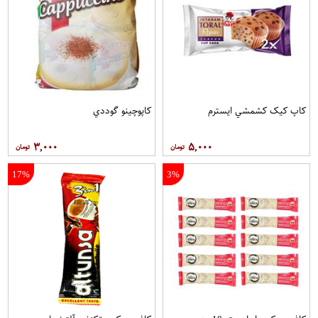
کاپ کيک کشمشي ايسترم
کاپوچينو گوددي
۳,۰۰۰
۵,۰۰۰
17%
3%