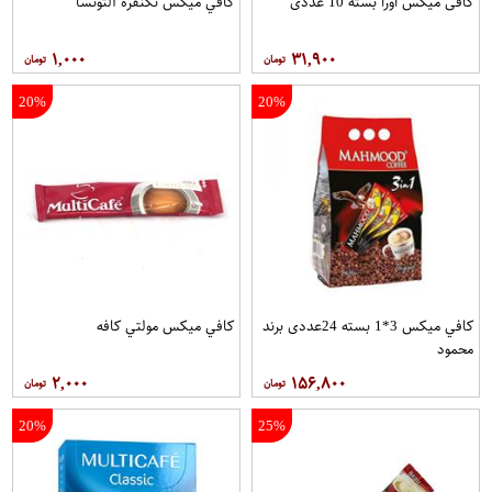
کافی میکس اورا بسته 10 عددی
کافي ميکس تکنفره آلتونسا
۱,۰۰۰
۳۱,۹۰۰
20%
20%
کافي ميکس 3*1 بسته 24عددی برند
کافي ميکس مولتي کافه
محمود
۲,۰۰۰
۱۵۶,۸۰۰
20%
25%