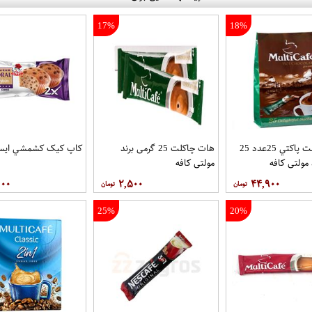
17%
18%
هات چاکلت پاکتي 25عدد 25
هات چاکلت 25 گرمی برند
کاپ کيک کشمشي ايست
 مولتي کافه
مولتي کافه
۰۰۰
۲,۵۰۰
۴۴,۹۰۰
25%
20%