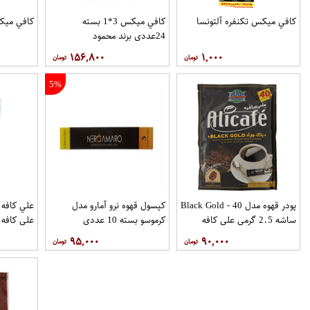
کافي ميکس تکنفره آلتونسا
کافي ميکس 3*1 بسته
کافي ميک
24عددی برند محمود
۱۵۶,۸۰۰
۱,۰۰۰
5%
پودر قهوه مدل Black Gold - 40
کپسول قهوه نرو آمارو مدل
ساشه 2.5 گرمی علی کافه
کرموسو بسته 10 عددی
علی کافه
۹۵,۰۰۰
۹۰,۰۰۰