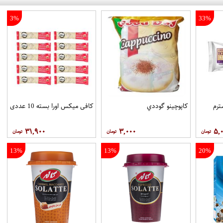
3%
33%
رم
کاپوچينو گوددي
کافی میکس اورا بسته 10 عددی
۳۱,۹۰۰
۳,۰۰۰
۵,
13%
13%
20%