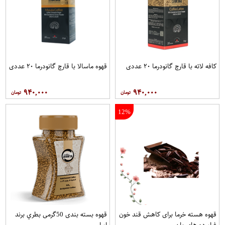
کافه لاته با قارچ گانودرما ۲۰ عددی
قهوه ماسالا با قارچ گانودرما ۲۰ عددی
۹۴۰,۰۰۰
۹۴۰,۰۰۰
12%
قهوه هسته خرما برای کاهش قند خون
قهوه بسته بندی 50گرمی بطري برند
فراورده های بان
اورا