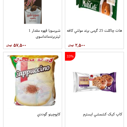
هات چاکلت 25 گرمی برند مولتي کافه
شیرسویا قهوه مقدار 1
لیتربرندمانداسوی
۵۷,۵۰۰
۲,۵۰۰
33%
کاپ کيک کشمشي ايسترم
کاپوچينو گوددي