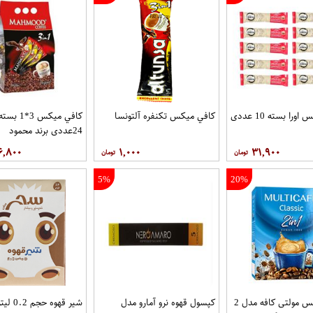
را بسته 10 عددی
کافي ميکس تکنفره آلتونسا
کافي ميکس 3*1 بست
24عددی برند محمود
۶,۸۰۰
۱,۰۰۰
۳۱,۹۰۰
5%
20%
کافی میکس مولتی کافه مدل 2
کپسول قهوه نرو آمارو مدل
شیر قهوه حجم 0.2 لیتربرندسحر