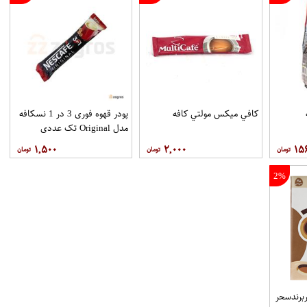
ه
کافي ميکس مولتي کافه
پودر قهوه فوری 3 در 1 نسکافه
مدل Original تک عددی
۱,۵۰۰
۲,۰۰۰
۱۵
2%