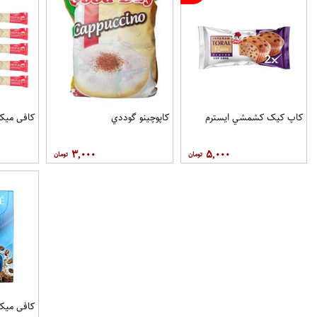
کاپ کيک کشمشي ايسترم
کاپوچينو گوددي
کافی میکس او
۳,۰۰۰
۵,۰۰۰