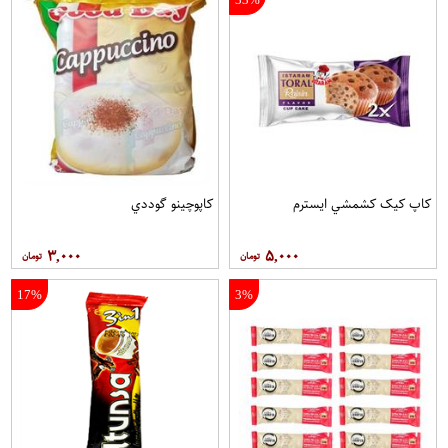
کاپ کيک کشمشي ايسترم
کاپوچينو گوددي
۳,۰۰۰
۵,۰۰۰
17%
3%