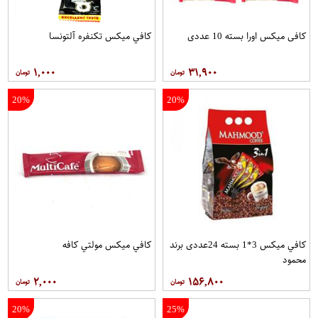
کافی میکس اورا بسته 10 عددی
کافي ميکس تکنفره آلتونسا
۱,۰۰۰
۳۱,۹۰۰
20%
20%
کافي ميکس 3*1 بسته 24عددی برند
کافي ميکس مولتي کافه
محمود
۲,۰۰۰
۱۵۶,۸۰۰
20%
25%