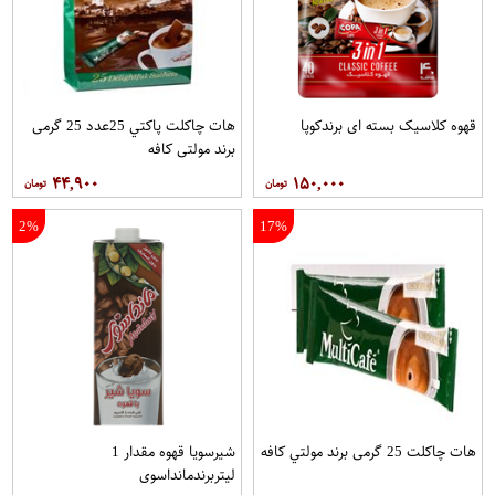
قهوه کلاسيک بسته ای برندکوپا
هات چاکلت پاکتي 25عدد 25 گرمی
برند مولتي کافه
۴۴,۹۰۰
۱۵۰,۰۰۰
2%
17%
هات چاکلت 25 گرمی برند مولتي کافه
شیرسویا قهوه مقدار 1
لیتربرندمانداسوی