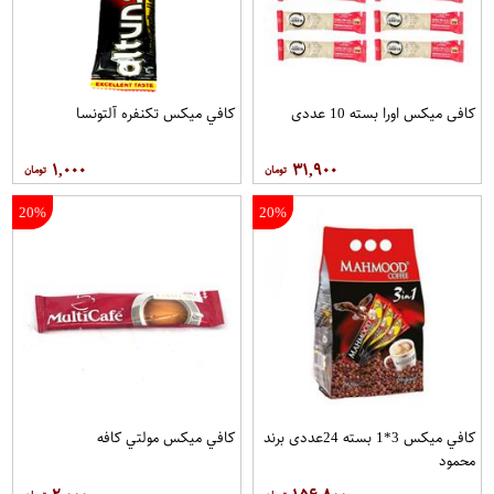
کافی میکس اورا بسته 10 عددی
کافي ميکس تکنفره آلتونسا
۱,۰۰۰
۳۱,۹۰۰
20%
20%
کافي ميکس 3*1 بسته 24عددی برند
کافي ميکس مولتي کافه
محمود