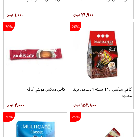
۱,۰۰۰
۳۱,۹۰۰
20%
20%
کافي ميکس 3*1 بسته 24عددی برند
کافي ميکس مولتي کافه
محمود
۲,۰۰۰
۱۵۶,۸۰۰
20%
25%