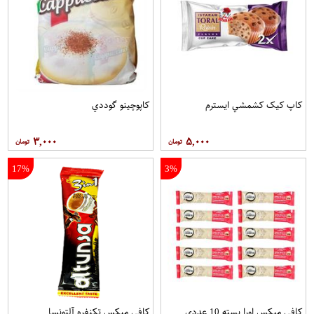
کاپ کيک کشمشي ايسترم
کاپوچينو گوددي
۳,۰۰۰
۵,۰۰۰
17%
3%
کافی میکس اورا بسته 10 عددی
کافي ميکس تکنفره آلتونسا