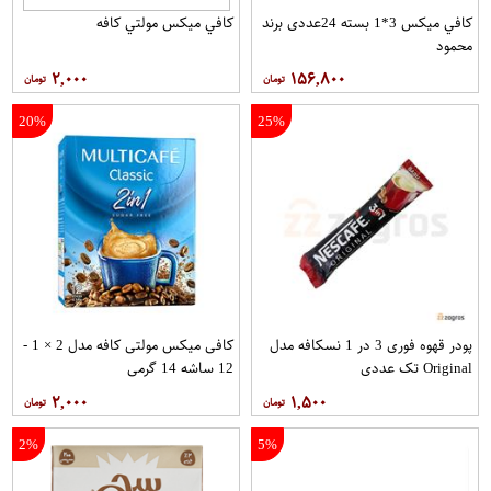
کافي ميکس 3*1 بسته 24عددی برند
کافي ميکس مولتي کافه
محمود
۲,۰۰۰
۱۵۶,۸۰۰
20%
25%
پودر قهوه فوری 3 در 1 نسکافه مدل
کافی میکس مولتی کافه مدل 2 × 1 -
Original تک عددی
12 ساشه 14 گرمی
۲,۰۰۰
۱,۵۰۰
2%
5%