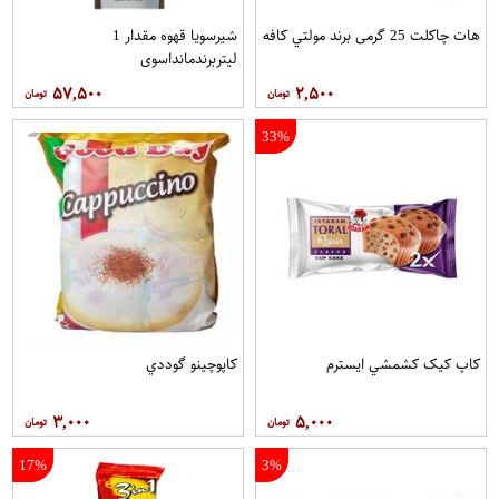
هات چاکلت 25 گرمی برند مولتي کافه
شیرسویا قهوه مقدار 1
لیتربرندمانداسوی
۵۷,۵۰۰
۲,۵۰۰
33%
کاپ کيک کشمشي ايسترم
کاپوچينو گوددي
۳,۰۰۰
۵,۰۰۰
17%
3%