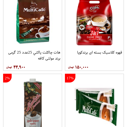
قهوه کلاسيک بسته ای برندکوپا
هات چاکلت پاکتي 25عدد 25 گرمی
برند مولتي کافه
۴۴,۹۰۰
۱۵۰,۰۰۰
2%
17%