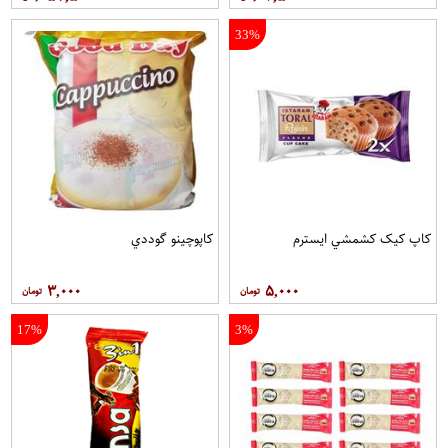
33%
کاپ کيک کشمشي ايسترم
کاپوچينو گوددي
۳,۰۰۰
۵,۰۰۰
17%
3%