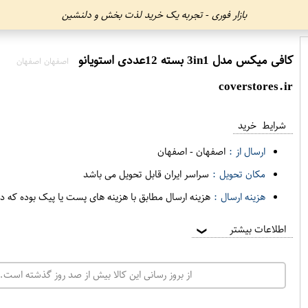
بازار فوری - تجربه یک خرید لذت بخش و دلنشین
کافی میکس مدل 3in1 بسته 12عددی استویانو
اصفهان اصفهان
coverstores.ir
شرایط خرید
ارسال از :
اصفهان
-
اصفهان
مکان تحویل :
سراسر ایران قابل تحویل می باشد
هزینه ارسال :
هزینه ارسال مطابق با هزینه های پست یا پیک بوده که د
اطلاعات بیشتر
❯
از بروز رسانی این کالا بیش از صد روز گذشته است. 