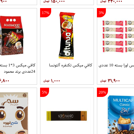
,۹۰۰
۱۵۰,۰۰۰
۳۴۰,۰۰۰
17%
3%
را بسته 10 عددی
کافي ميکس تکنفره آلتونسا
کافي ميکس 3*1 بست
24عددی برند محمود
۶,۸۰۰
۱,۰۰۰
۳۱,۹۰۰
5%
20%