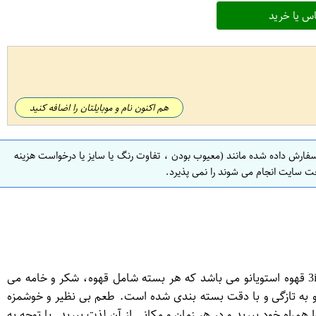
س یا خرید
هم اکنون نام و موبایلتان را اضافه کنید
سفارش داده شده مانند (معیوب بودن ، تفاوت رنگ یا سایز یا درخواست هزینه
ت سایت انجام می شوند را نمی پذیرد.
کالای کافی میکس مدل 3in1 بسته 12عددی استویانو یک محصول کیفیتی و محبوب در دنیای قهوه است. این محصول شامل 12 بسته 3in1 قهوه استویانو می باشد که هر بسته شامل قهوه، شکر و خامه می
ده و به تازگی و با دقت بسته بندی شده است. طعم بی نظیر و خوشمزه
اه خود ببرید و در هر زمان و مکانی از آن لذت ببرید. با توجه به