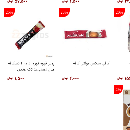
۵۷,۵۰۰
۲,۵۰۰
۴۴
25%
20%
20%
ه
کافي ميکس مولتي کافه
پودر قهوه فوری 3 در 1 نسکافه
مدل Original تک عددی
۱,۵۰۰
۲,۰۰۰
۱۵
2%