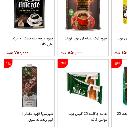
 برند
قهوه ترک بسته ای برند فرمند
قهوه درجه یک بسته ای برند
علي کافه
۷۸۰,۰۰۰
۸۵۰,۰۰۰
۱۵
2%
17%
18%
هات چاکلت پاکتي 25عدد 25
هات چاکلت 25 گرمی برند
شیرسویا قهوه مقدار 1
مولتي کافه
لیتربرندمانداسوی