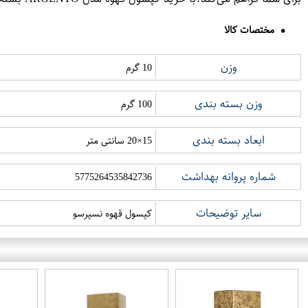
مختصات کالا
وزن
10 گرم
وزن بسته بندی
100 گرم
ابعاد بسته بندی
15×20 سانتی متر
شماره پروانه بهداشت
5775264535842736
سایر توضیحات
کپسول قهوه نسپرسو