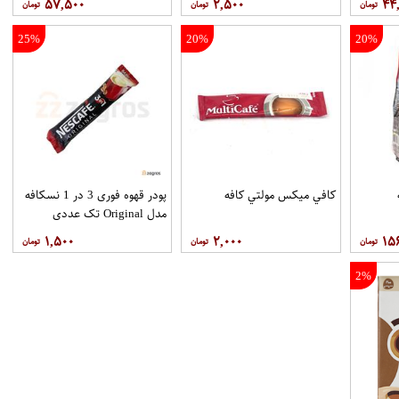
۵۷,۵۰۰
۲,۵۰۰
۴۴
25%
20%
20%
ه
کافي ميکس مولتي کافه
پودر قهوه فوری 3 در 1 نسکافه
مدل Original تک عددی
۱,۵۰۰
۲,۰۰۰
۱۵
2%