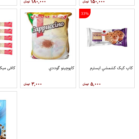
۱۸۰,۰۰۰
۱۵۰,۰۰۰
33%
کاپ کيک کشمشي ايسترم
کاپوچينو گوددي
کافی میکس او
۳,۰۰۰
۵,۰۰۰