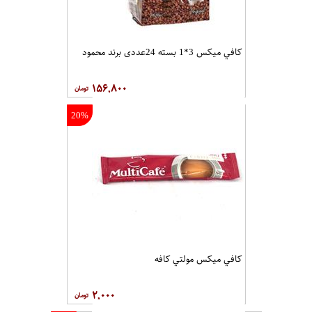
کافي ميکس 3*1 بسته 24عددی برند محمود
۱۵۶,۸۰۰
20%
کافي ميکس مولتي کافه
۲,۰۰۰