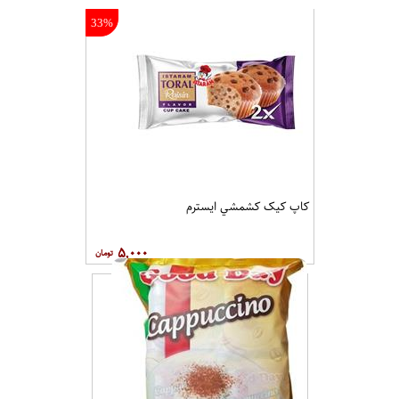
33%
کاپ کيک کشمشي ايسترم
۵,۰۰۰