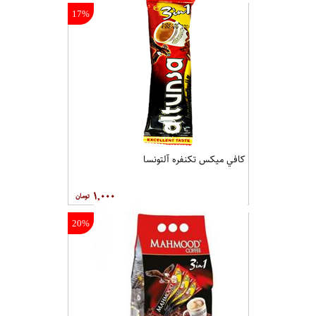
17%
کافي ميکس تکنفره آلتونسا
۱,۰۰۰
20%