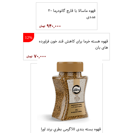
قهوه ماسالا با قارچ گانودرما ۲۰
عددی
۹۴۰,۰۰۰
12%
قهوه هسته خرما برای کاهش قند خون فراورده
های بان
۷۰,۰۰۰
قهوه بسته بندی 50گرمی بطري برند اورا