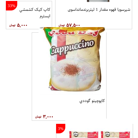
33%
شیرسویا قهوه مقدار 1 لیتربرندمانداسوی
کاپ کيک کشمشي
ايسترم
۵,۰۰۰
۵۷,۵۰۰
کاپوچينو گوددي
۳,۰۰۰
3%