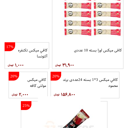
17%
کافی میکس اورا بسته 10 عددی
کافي ميکس تکنفره
آلتونسا
۱,۰۰۰
۳۱,۹۰۰
20%
20%
کافي ميکس 3*1 بسته 24عددی برند
کافي ميکس
محمود
مولتي کافه
۲,۰۰۰
۱۵۶,۸۰۰
25%