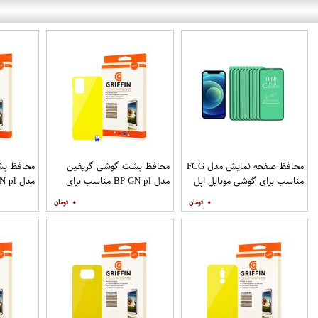
محافظ صفحه نمایش مدل FCG
محافظ پشت گوشی گریفین
محافظ پش
مناسب برای گوشی موبایل اپل
مدل BP GN pl مناسب برای
IPHONE 12MINI بسته 10
گوشی موبایل سامسونگ
گوشی موب
۰
۰
عددی
Galaxy S20 Plus
S20 Ultra