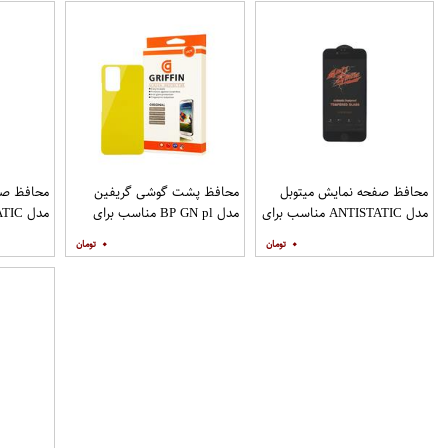
محافظ صفحه نمایش میتوبل
محافظ پشت گوشی گریفین
محافظ صف
مدل ANTISTATIC مناسب برای
مدل BP GN pl مناسب برای
گوشی موبایل اپل IPHONE 6S
گوشی موبایل شیائومی Redmi
۰
۰
PLUS
Note 10 Pro