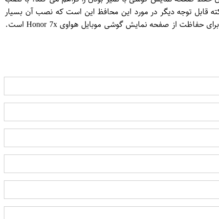
 قابل توجه دیگر در مورد این محافظ این است که نصب آن بسیار
آسان است و بدون ایجاد حباب هوا یا خطوط مزاحم. به طور کلی، کالای محافظ صفحه نمایش بست سوییت مدل Nano یک انتخاب عالی برای حفاظت از صفحه نمایش گوشی موبایل هواوی Honor 7x است.