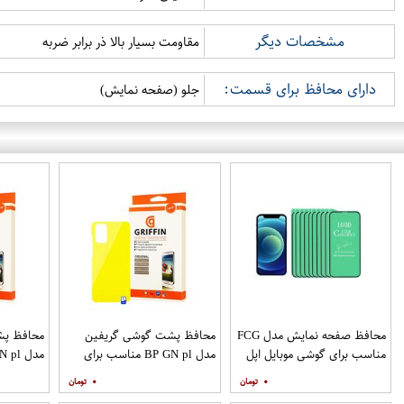
مشخصات دیگر
مقاومت بسیار بالا ذر برابر ضربه
دارای محافظ برای قسمت:
جلو (صفحه نمایش)
محافظ صفحه نمایش مدل FCG
محافظ پشت گوشی گریفین
محافظ پش
مناسب برای گوشی موبایل اپل
مدل BP GN pl مناسب برای
IPHONE 12MINI بسته 10
گوشی موبایل سامسونگ
گوشی موب
۰
۰
عددی
Galaxy S20 Plus
S20 Ultra