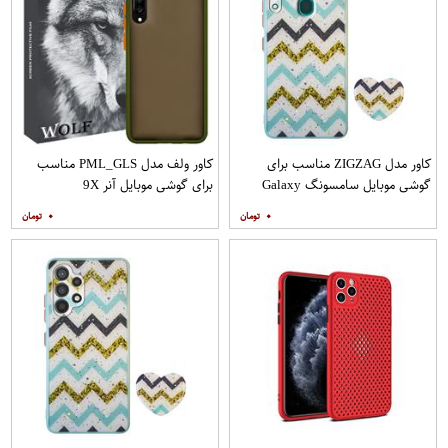
کاور مدل ZIGZAG مناسب برای
کاور ولف مدل PML_GLS مناسب
گوشی موبایل سامسونگ Galaxy
برای گوشی موبایل آنر 9X
A20s به همراه پایه نگهدارنده
۰
۰