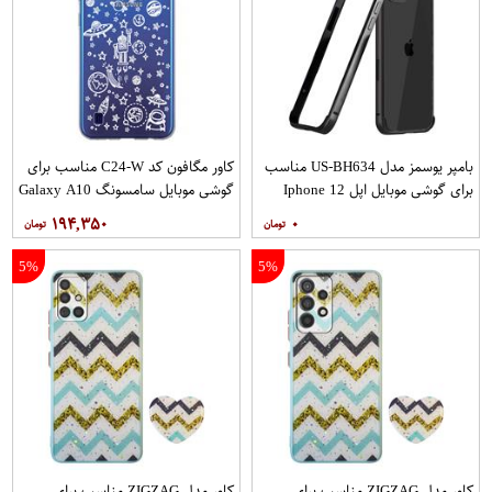
بامپر یوسمز مدل US-BH634 مناسب
کاور مگافون کد C24-W مناسب برای
برای گوشی موبایل اپل Iphone 12
گوشی موبایل سامسونگ Galaxy A10
12PRO
۱۹۴,۳۵۰
۰
5%
5%
کاور مدل ZIGZAG مناسب برای
کاور مدل ZIGZAG مناسب برای