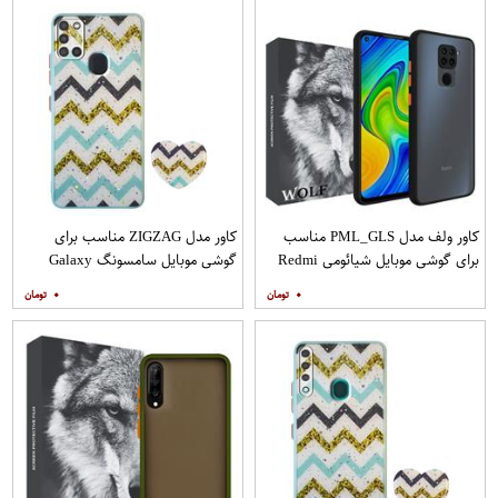
کاور ولف مدل PML_GLS مناسب
کاور مدل ZIGZAG مناسب برای
برای گوشی موبایل شیائومی Redmi
گوشی موبایل سامسونگ Galaxy
Note 9
A21s به همراه پایه نگهدارنده
۰
۰