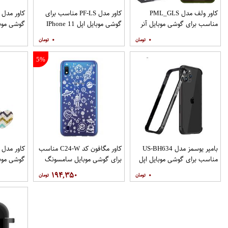
کاور ولف مدل PML_GLS
کاور مدل PF-LS مناسب برای
مناسب برای گوشی موبایل آنر
گوشی موبایل اپل IPhone 11
گوشی موب
Pro
9X
۰
۰
نگهدارنده
5%
بامپر یوسمز مدل US-BH634
کاور مگافون کد C24-W مناسب
مناسب برای گوشی موبایل اپل
برای گوشی موبایل سامسونگ
گوشی موب
Galaxy A10
Iphone 12 12PRO
۱۹۴,۳۵۰
۰
نگهدارنده