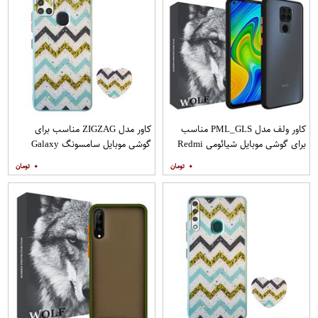
کاور ولف مدل PML_GLS مناسب
کاور مدل ZIGZAG مناسب برای
برای گوشی موبایل شیائومی Redmi
گوشی موبایل سامسونگ Galaxy
Note 9
A21s به همراه پایه نگهدارنده
۰
۰