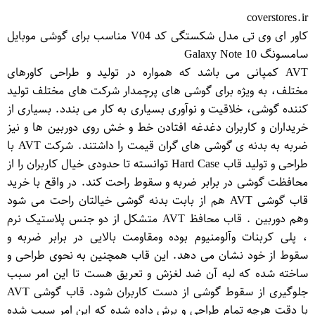
coverstores.ir
کاور ای وی تی مدل شکستگی کد V04 مناسب برای گوشی موبایل
سامسونگ Galaxy Note 10
AVT کمپانی می باشد که همواره در تولید و طراحی کاورهای
مختلف، به ویژه برای گوشی های پرچمدار شرکت های مختلف تولید
کننده گوشی، خلاقیت و نوآوری بسیاری به کار می بندد. بسیاری از
خریداران و کاربران دغدغه افتادن خط و خش روی دوربین ها و نیز
ضربه به بدنه ی گوشی های گران قیمت را داشتند. شرکت AVT با
طراحی و تولید قاب Hard Case توانسته تا حدودی خیال کاربران را از
محافظت گوشی در برابر ضربه و سقوط راحت کند. در واقع با خرید
قاب گوشی AVT هم از بابت بدنه گوشی خیالتان راحت می شود
وهم دوربین . قاب محافظ AVT متشکل از دو جنس پلاستیک نرم
، پلی کربنات وآلومنیوم بوده ومقاومت بالایی در برابر ضربه و
سقوط از خود نشان می دهد. این قاب همچنین به نحوی طراحی و
ساخته شده که لبه آن ضد لغزش و تعریق هست تا این امر سبب
جلوگیری از سقوط گوشی از دست کاربران شود. قاب گوشی AVT
با دقت هرچه تمام طراحی و برش داده شده که این امر سبب شده