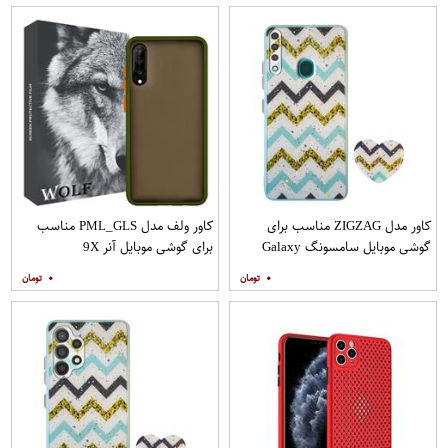
کاور مدل ZIGZAG مناسب برای
کاور ولف مدل PML_GLS مناسب
گوشی موبایل سامسونگ Galaxy
برای گوشی موبایل آنر 9X
A20s به همراه پایه نگهدارنده
۰
۰