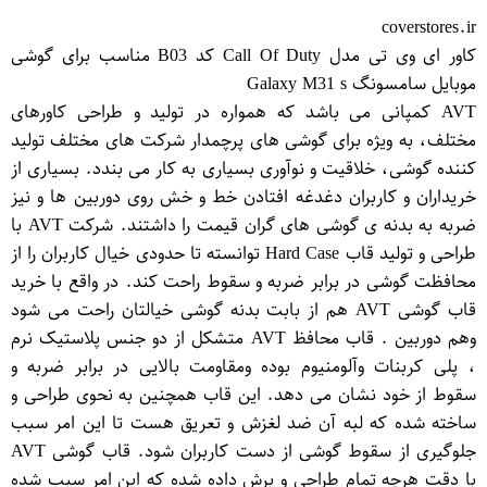
coverstores.ir
کاور ای وی تی مدل Call Of Duty کد B03 مناسب برای گوشی
موبایل سامسونگ Galaxy M31 s
AVT کمپانی می باشد که همواره در تولید و طراحی کاورهای
مختلف، به ویژه برای گوشی های پرچمدار شرکت های مختلف تولید
کننده گوشی، خلاقیت و نوآوری بسیاری به کار می بندد. بسیاری از
خریداران و کاربران دغدغه افتادن خط و خش روی دوربین ها و نیز
ضربه به بدنه ی گوشی های گران قیمت را داشتند. شرکت AVT با
طراحی و تولید قاب Hard Case توانسته تا حدودی خیال کاربران را از
محافظت گوشی در برابر ضربه و سقوط راحت کند. در واقع با خرید
قاب گوشی AVT هم از بابت بدنه گوشی خیالتان راحت می شود
وهم دوربین . قاب محافظ AVT متشکل از دو جنس پلاستیک نرم
، پلی کربنات وآلومنیوم بوده ومقاومت بالایی در برابر ضربه و
سقوط از خود نشان می دهد. این قاب همچنین به نحوی طراحی و
ساخته شده که لبه آن ضد لغزش و تعریق هست تا این امر سبب
جلوگیری از سقوط گوشی از دست کاربران شود. قاب گوشی AVT
با دقت هرچه تمام طراحی و برش داده شده که این امر سبب شده