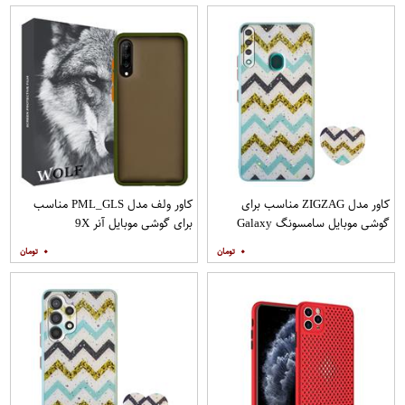
کاور مدل ZIGZAG مناسب برای
کاور ولف مدل PML_GLS مناسب
گوشی موبایل سامسونگ Galaxy
برای گوشی موبایل آنر 9X
A20s به همراه پایه نگهدارنده
۰
۰