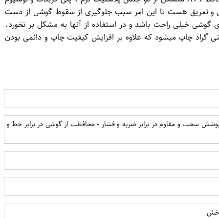
زش و تعریق هست تا این امر سبب جلوگیری از سقوط گوشی از دست
 پورت های گوشی خیلی راحت باشد و در استفاده از آنها به مشکل بر نخورد.
 دارای محافظی از جنس آلومینیوم بوده که طرح کاور روی ان با تکنیک Sublipelatt و با حرارت 220 درجه سانتی گراد چاپ میشود که علاوه بر افزایش کیفیت چاپ و دائمی بودن
ی پوشش سخت و مقاوم در برابر ضربه و فشار - محافظت از گوشی در برابر خط و
و خش