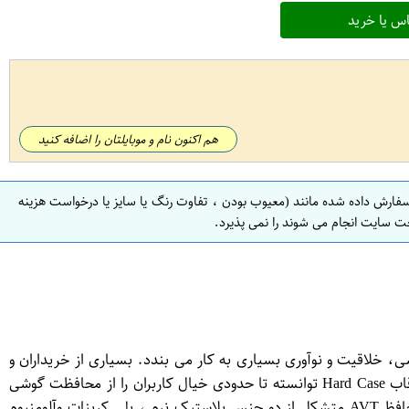
س یا خرید
هم اکنون نام و موبایلتان را اضافه کنید
سفارش داده شده مانند (معیوب بودن ، تفاوت رنگ یا سایز یا درخواست هزینه
ت سایت انجام می شوند را نمی پذیرد.
ی، خلاقیت و نوآوری بسیاری به کار می بندد. بسیاری از خریداران و
کاربران دغدغه افتادن خط و خش روی دوربین ها و نیز ضربه به بدنه ی گوشی های گران قیمت را داشتند. شرکت AVT با طراحی و تولید قاب Hard Case توانسته تا حدودی خیال کاربران را از محافظت گوشی
در برابر ضربه و سقوط راحت کند. در واقع با خرید قاب گوشی AVT هم از بابت بدنه گوشی خیالتان راحت می شود وهم دوربین . قاب محافظ AVT متشکل از دو جنس پلاستیک نرم ، پلی کربنات وآلومنیوم