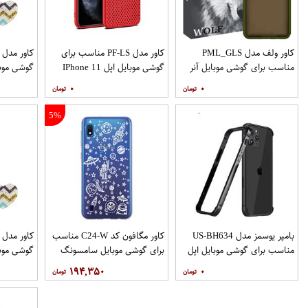
کاور ولف مدل PML_GLS
کاور مدل PF-LS مناسب برای
مناسب برای گوشی موبایل آنر
گوشی موبایل اپل IPhone 11
گوشی موب
Pro
9X
۰
۰
نگهدارنده
5%
بامپر یوسمز مدل US-BH634
کاور مگافون کد C24-W مناسب
مناسب برای گوشی موبایل اپل
برای گوشی موبایل سامسونگ
گوشی موب
Galaxy A10
Iphone 12 12PRO
۱۹۴,۳۵۰
۰
نگهدارنده