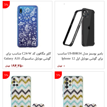
5%
بامپر یوسمز مدل US-BH634 مناسب
کاور مگافون کد C24-W مناسب برای
برای گوشی موبایل اپل Iphone 12
گوشی موبایل سامسونگ Galaxy A10
12PRO
۱۹۴,۳۵۰
۰
5%
5%