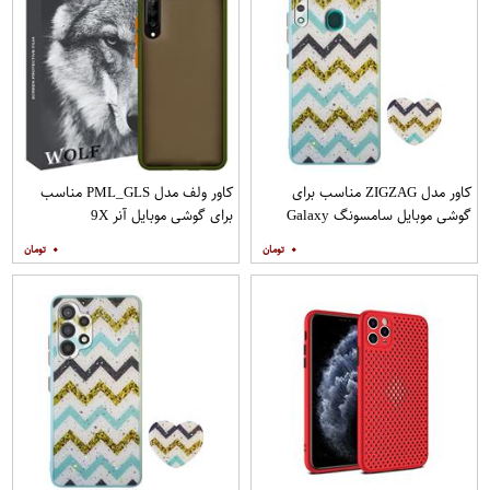
کاور مدل ZIGZAG مناسب برای
کاور ولف مدل PML_GLS مناسب
گوشی موبایل سامسونگ Galaxy
برای گوشی موبایل آنر 9X
A20s به همراه پایه نگهدارنده
۰
۰