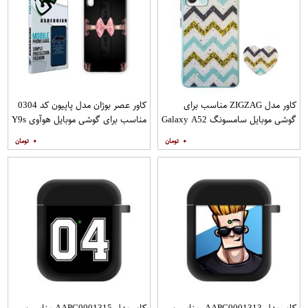
کاور مدل ZIGZAG مناسب برای
کاور عصر بوژان مدل پاپیون کد 0304
گوشی موبایل سامسونگ Galaxy A52
مناسب برای گوشی موبایل هوآوی Y9s
A52S به همراه پایه نگهدارنده
۰
۰
کاور مدل AAPC0001313 مناسب
کاور مدل AAPC0001315 مناسب