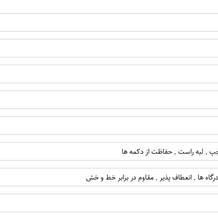
ه چپ , لبه راست , حفاظت از دکمه ها
رگاه ها , انعطاف پذیر , مقاوم در برابر خط و خش