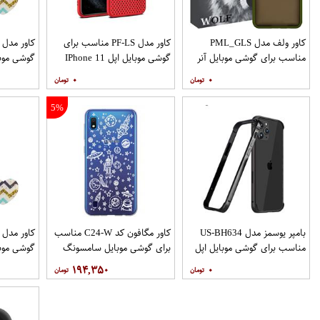
کاور ولف مدل PML_GLS
کاور مدل PF-LS مناسب برای
مناسب برای گوشی موبایل آنر
گوشی موبایل اپل IPhone 11
گوشی موب
Pro
9X
۰
۰
نگهدارنده
5%
بامپر یوسمز مدل US-BH634
کاور مگافون کد C24-W مناسب
مناسب برای گوشی موبایل اپل
برای گوشی موبایل سامسونگ
گوشی موب
Galaxy A10
Iphone 12 12PRO
۱۹۴,۳۵۰
۰
نگهدارنده