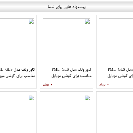
پیشنهاد هایی برای شما
کاور ولف مدل PML_GLS
کاور ولف مدل PML_GLS
کاور ولف مدل LS
ی گوشی موبایل
مناسب برای گوشی موبایل
مناسب برای گوشی موبا
سامسونگ Galaxy A31 به
سامسونگ Galaxy A71 به
شیائومی Redmi Note 9
۰
۰
افظ صفحه نمایش
همراه محافظ صفحه نمایش
مات