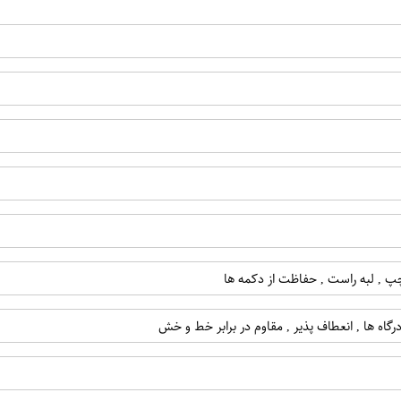
ه چپ , لبه راست , حفاظت از دکمه ها
رگاه ها , انعطاف پذیر , مقاوم در برابر خط و خش