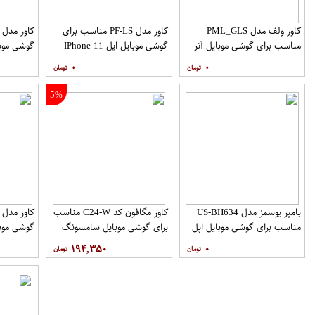
کاور ولف مدل PML_GLS
کاور مدل PF-LS مناسب برای
مناسب برای گوشی موبایل آنر
گوشی موبایل اپل IPhone 11
گوشی موب
Pro
9X
۰
۰
نگهدارنده
5%
بامپر یوسمز مدل US-BH634
کاور مگافون کد C24-W مناسب
مناسب برای گوشی موبایل اپل
برای گوشی موبایل سامسونگ
گوشی موب
Galaxy A10
Iphone 12 12PRO
۱۹۴,۳۵۰
۰
نگهدارنده