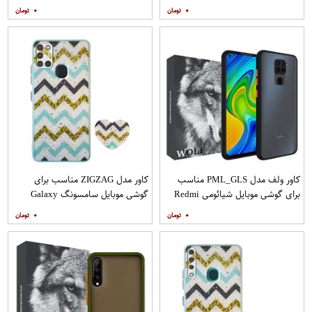
A31 به همراه محافظ صفحه نمایش
A71 به همراه محافظ صفحه نمایش
۰
۰
مات
کاور ولف مدل PML_GLS مناسب
کاور مدل ZIGZAG مناسب برای
برای گوشی موبایل شیائومی Redmi
گوشی موبایل سامسونگ Galaxy
Note 9
A21s به همراه پایه نگهدارنده
۰
۰