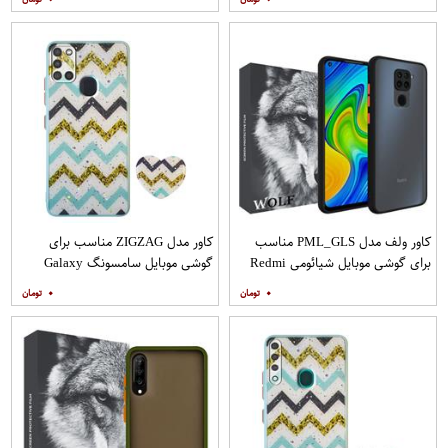
مات
کاور ولف مدل PML_GLS مناسب
کاور مدل ZIGZAG مناسب برای
برای گوشی موبایل شیائومی Redmi
گوشی موبایل سامسونگ Galaxy
Note 9
A21s به همراه پایه نگهدارنده
۰
۰