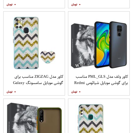
A31 به همراه محافظ صفحه نمایش
A71 به همراه محافظ صفحه نمایش
۰
۰
مات
کاور ولف مدل PML_GLS مناسب
کاور مدل ZIGZAG مناسب برای
برای گوشی موبایل شیائومی Redmi
گوشی موبایل سامسونگ Galaxy
Note 9
A21s به همراه پایه نگهدارنده
۰
۰