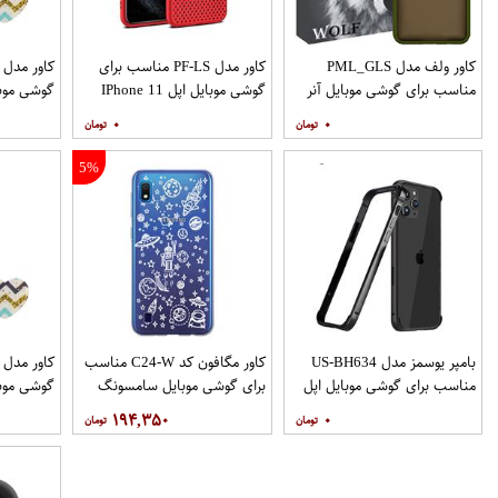
کاور ولف مدل PML_GLS
کاور مدل PF-LS مناسب برای
مناسب برای گوشی موبایل آنر
گوشی موبایل اپل IPhone 11
گوشی موب
Pro
9X
۰
۰
نگهدارنده
5%
بامپر یوسمز مدل US-BH634
کاور مگافون کد C24-W مناسب
مناسب برای گوشی موبایل اپل
برای گوشی موبایل سامسونگ
گوشی موب
Galaxy A10
Iphone 12 12PRO
۱۹۴,۳۵۰
۰
نگهدارنده