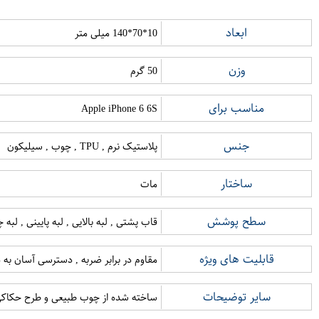
ابعاد
10*70*140 میلی متر
وزن
50 گرم
مناسب برای
Apple iPhone 6 6S
جنس
پلاستیک نرم , TPU , چوب , سیلیکون
ساختار
مات
سطح پوشش
قاب پشتی , لبه بالایی , لبه پایینی , لب
قابلیت های ویژه
مقاوم در برابر ضربه , دسترسی آسان به د
سایر توضیحات
ساخته شده از چوب طبیعی و طرح حکاکی ش